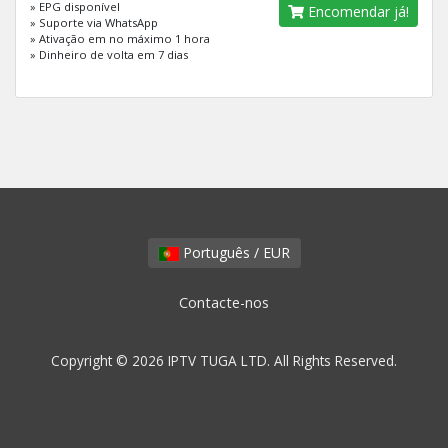
» EPG disponível
Encomendar já!
» Suporte via WhatsApp
» Ativação em no máximo 1 hora
» Dinheiro de volta em 7 dias
Português / EUR
Contacte-nos
Copyright © 2026 IPTV TUGA LTD. All Rights Reserved.